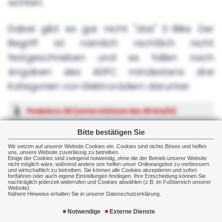
achten.
Dabei gibt es gar nicht "das" E-Bike: Der
Begriff ist nämlich rechtlich nicht
festgeschrieben und es fallen nach
Angaben des ADFC mindestens drei
Kategorien von Elektrorädern darunter:
Pedelecs 25
(unterstützen bis 25 km/h)
Bitte bestätigen Sie
S-Pedelecs
(unterstützen bis 45 km/h)
Wir setzen auf unserer Website Cookies ein. Cookies sind nichts Böses und helfen
uns, unsere Website zuverlässig zu betreiben.
Einige der Cookies sind zwingend notwendig, ohne die der Betrieb unserer Website
nicht möglich wäre, während andere uns helfen unser Onlineangebot zu verbessern
Elektro-Mofas
(bis 25 km/h)
und wirtschaftlich zu betreiben. Sie können alle Cookies akzeptieren und sofort
fortfahren oder auch eigene Einstellungen festlegen. Ihre Entscheidung können Sie
nachträglich jederzeit widerrufen und Cookies abwählen (z.B. im Fußbereich unserer
Website).
Da sich die elektrisch unterstützten Räder
Nähere Hinweise erhalten Sie in unserer Datenschutzerklärung.
allein schon bei der Höchstgeschwindigkeit
Notwendige
Externe Dienste
oder Helmpflicht unterscheiden, gelten